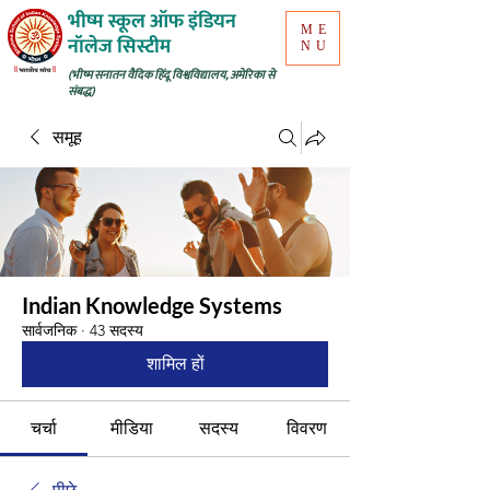
भीष्म स्कूल ऑफ इंडियन
ME
नॉलेज सिस्टीम
NU
(भीष्म सनातन वैदिक हिंदू विश्वविद्यालय, अमेरिका से
संबद्ध)
समूह
Indian Knowledge Systems
सार्वजनिक
·
43 सदस्य
शामिल हों
चर्चा
मीडिया
सदस्य
विवरण