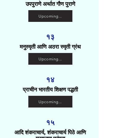
उपपुराणे अर्थात गौण पुराणे
Upcoming...
१३
मनुस्मृती आणि अठरा स्मृती ग्रंथ
Upcoming...
१४
प्राचीन भारतीय शिक्षण पद्धती
Upcoming...
१५
आदि शंकराचार्य, शंकराचार्य पिठे आणि