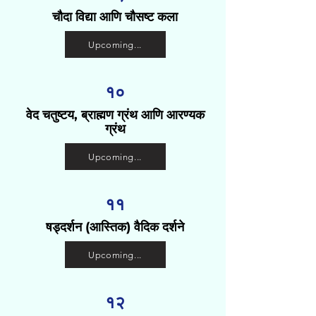
चौदा विद्या आणि चौसष्ट कला
Upcoming...
​१०
वेद चतुष्टय, ब्राह्मण ग्रंथ आणि आरण्यक
ग्रंथ
Upcoming...
११
षड्दर्शन (आस्तिक) वैदिक दर्शने
Upcoming...
१२