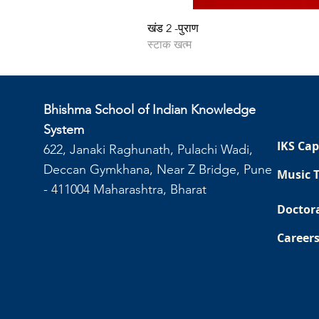
खंड 2 -पुराण
स्टाक खत्म
Bhishma School of Indian Knowledge
System
IKS Cap
622, Janaki Raghunath, Pulachi Wadi,
Deccan Gymkhana, Near Z Bridge, Pune
Music 
- 411004 Maharashtra, Bharat
Doctor
Career