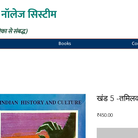
 नॉलेज सिस्टीम
िका से संबद्ध)
Books
Co
खंड 5 -तमिलक
मूल्य
₹450.00