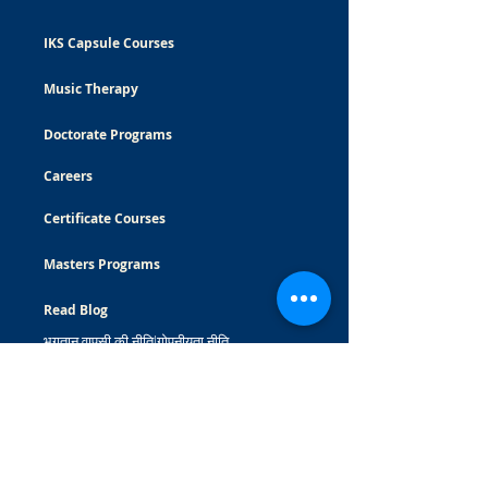
IKS Capsule Courses
Music Therapy
Doctorate Programs
Careers
Certificate Courses
Masters Programs
Read Blog
भुगतान वापसी की नीति
|
गोपनीयता नीति
© Bhishma School of Indian Knowledge System
All Rights Reserved
WhatsApp:
7875743405
Mobile:
7875743405
Click here
to