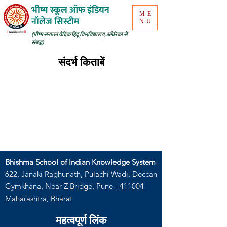
भीष्म स्कूल ऑफ इंडियन
ME
नॉलेज सिस्टीम
NU
(भीष्म सनातन वैदिक हिंदू विश्वविद्यालय, अमेरिका से
संबद्ध)
संदर्भ किताबें
Bhishma School of Indian Knowledge System
622, Janaki Raghunath, Pulachi Wadi, Deccan
Gymkhana, Near Z Bridge, Pune - 411004
Maharashtra, Bharat
महत्वपूर्ण लिंक