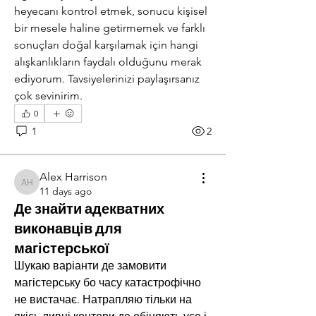
heyecanı kontrol etmek, sonucu kişisel 
bir mesele haline getirmemek ve farklı 
sonuçları doğal karşılamak için hangi 
alışkanlıkların faydalı olduğunu merak 
ediyorum. Tavsiyelerinizi paylaşırsanız 
çok sevinirim.
0
1
2
Alex Harrison
Alex Harrison
11 days ago
Де знайти адекватних
виконавців для
магістерської
Шукаю варіанти де замовити 
магістерську бо часу катастрофічно 
не вистачає. Натрапляю тільки на 