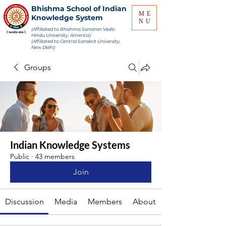
Bhishma School of Indian
ME
Knowledge System
NU
(Affiliated to Bhishma Sanatan Vedic
Hindu University, America)
(Affiliated to Central Sanskrit University,
New Delhi)
Groups
Indian Knowledge Systems
Public
·
43 members
Join
Discussion
Media
Members
About